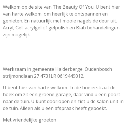
0
Welkom op de site van The Beauty Of You. U bent hier
9
van harte welkom, om heerlijk te ontspannen en
5
genieten. En natuurlijk met mooie nagels de deur uit.
2
Acryl, Gel, acrylgel of gelpolish en Biab behandelingen
3
zijn mogelijk.
8
s
t
e
r
Werkzaam in gemeente Halderberge. Oudenbosch
r
strijmondlaan 27 4731LR 0619449012.
e
U bent hier van harte welkom. In de boeierstraat de
n
hoek om zit een groene garage, daar vind u een poort
naar de tuin. U kunt doorlopen en ziet u de salon unit in
de tuin. Alleen als u een afspraak heeft geboekt.
Met vriendelijke groeten